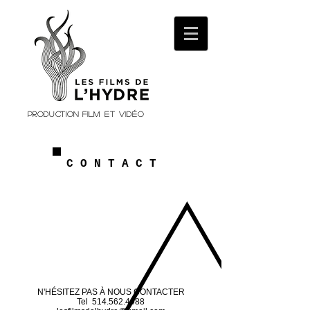
Production film et vidéo
C O N T A C T
N'HÉSITEZ PAS À NOUS CONTACTER
Tel
514.562.4088